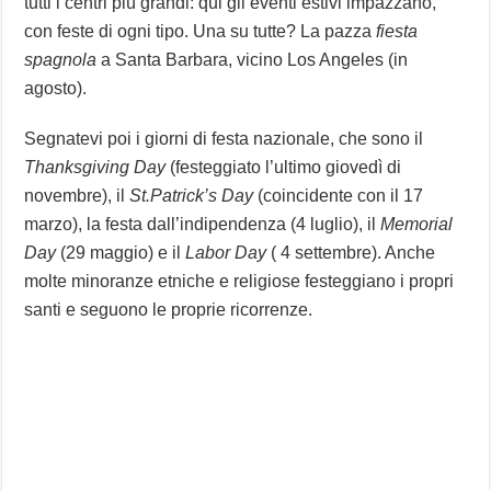
tutti i centri più grandi: qui gli eventi estivi impazzano,
con feste di ogni tipo. Una su tutte? La pazza
fiesta
spagnola
a Santa Barbara, vicino Los Angeles (in
agosto).
Segnatevi poi i giorni di festa nazionale, che sono il
Thanksgiving Day
(festeggiato l’ultimo giovedì di
novembre), il
St.Patrick’s Day
(coincidente con il 17
marzo), la festa dall’indipendenza (4 luglio), il
Memorial
Day
(29 maggio) e il
Labor Day
( 4 settembre). Anche
molte minoranze etniche e religiose festeggiano i propri
santi e seguono le proprie ricorrenze.