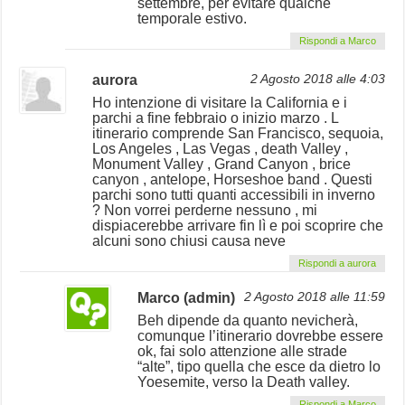
settembre, per evitare qualche
temporale estivo.
Rispondi a Marco
aurora
2 Agosto 2018 alle 4:03
Ho intenzione di visitare la California e i
parchi a fine febbraio o inizio marzo . L
itinerario comprende San Francisco, sequoia,
Los Angeles , Las Vegas , death Valley ,
Monument Valley , Grand Canyon , brice
canyon , antelope, Horseshoe band . Questi
parchi sono tutti quanti accessibili in inverno
? Non vorrei perderne nessuno , mi
dispiacerebbe arrivare fin lì e poi scoprire che
alcuni sono chiusi causa neve
Rispondi a aurora
Marco (admin)
2 Agosto 2018 alle 11:59
Beh dipende da quanto nevicherà,
comunque l’itinerario dovrebbe essere
ok, fai solo attenzione alle strade
“alte”, tipo quella che esce da dietro lo
Yoesemite, verso la Death valley.
Rispondi a Marco