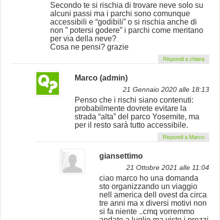
Secondo te si rischia di trovare neve solo su
alcuni passi ma i parchi sono comunque
accessibili e “godibili” o si rischia anche di
non ” potersi godere” i parchi come meritano
per via della neve?
Cosa ne pensi? grazie
Rispondi a chiara
Marco (admin)
21 Gennaio 2020 alle 18:13
Penso che i rischi siano contenuti:
probabilmente dovrete evitare la
strada “alta” del parco Yosemite, ma
per il resto sarà tutto accessibile.
Rispondi a Marco
giansettimo
21 Ottobre 2021 alle 11:04
ciao marco ho una domanda
sto organizzando un viaggio
nell america dell ovest da circa
tre anni ma x diversi motivi non
si fa niente ..cmq vorremmo
andate a luglio ma visto i prezzi