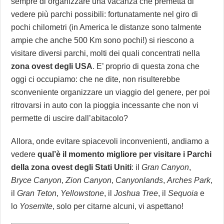
sempre di organizzare una vacanza che premetta di
vedere più parchi possibili: fortunatamente nel giro di
pochi chilometri (in America le distanze sono talmente
ampie che anche 500 Km sono pochi!) si riescono a
visitare diversi parchi, molti dei quali concentrati nella
zona ovest degli USA
. E’ proprio di questa zona che
oggi ci occupiamo: che ne dite, non risulterebbe
sconveniente organizzare un viaggio del genere, per poi
ritrovarsi in auto con la pioggia incessante che non vi
permette di uscire dall’abitacolo?
Allora, onde evitare spiacevoli inconvenienti, andiamo a
vedere
qual’è il momento migliore per visitare i Parchi
della zona ovest degli Stati Uniti
: il
Gran Canyon
,
Bryce Canyon
,
Zion Canyon
,
Canyonlands
,
Arches Park
,
il
Gran Teton
,
Yellowstone
, il
Joshua Tree
, il
Sequoia
e
lo
Yosemite
, solo per citarne alcuni, vi aspettano!