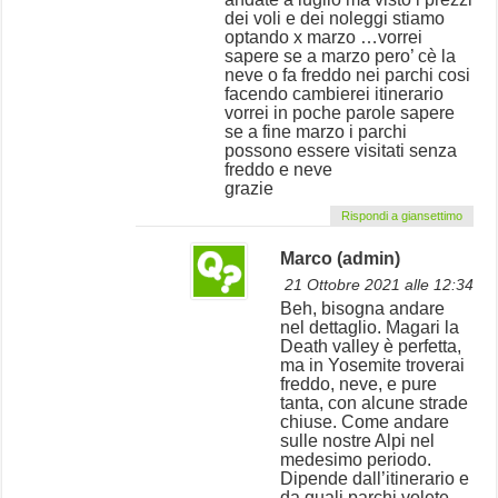
dei voli e dei noleggi stiamo
optando x marzo …vorrei
sapere se a marzo pero’ cè la
neve o fa freddo nei parchi cosi
facendo cambierei itinerario
vorrei in poche parole sapere
se a fine marzo i parchi
possono essere visitati senza
freddo e neve
grazie
Rispondi a giansettimo
Marco (admin)
21 Ottobre 2021 alle 12:34
Beh, bisogna andare
nel dettaglio. Magari la
Death valley è perfetta,
ma in Yosemite troverai
freddo, neve, e pure
tanta, con alcune strade
chiuse. Come andare
sulle nostre Alpi nel
medesimo periodo.
Dipende dall’itinerario e
da quali parchi volete